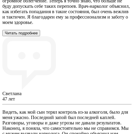
огромное облегчение. Теперь я точно знаю, что больше не
буду допускать себе таких перепоев. Врач-нарколог объяснил,
как избегать попадания в такие состояния, был очень вежлив
и тактичен. Я благодарен ему за профессионализм и заботу о
моем здоровье.
Читать подробнее
Светлана
47 лет
Видеть, как мой сын терял контроль из-за алкоголя, было для
меня ужасно. Последний запой был последней каплей.
Разговоры, уговоры и даже угрозы не давали результатов.
Наконец, я поняла, что самостоятельно мы не справимся. Мы
с мужем вызвали нарколога. Он спокойно объяснил нам