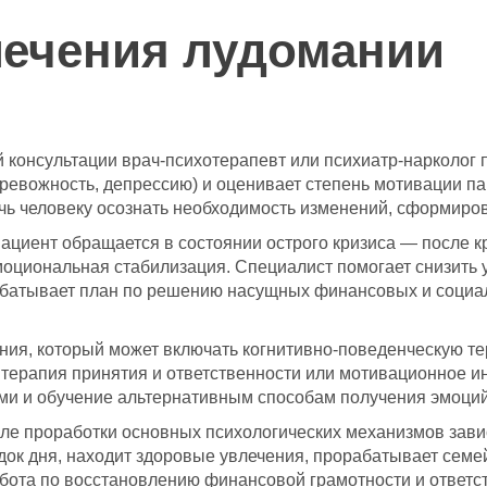
лечения лудомании
 консультации врач-психотерапевт или психиатр-нарколог 
евожность, депрессию) и оценивает степень мотивации пац
очь человеку осознать необходимость изменений, сформиро
ациент обращается в состоянии острого кризиса — после к
оциональная стабилизация. Специалист помогает снизить у
рабатывает план по решению насущных финансовых и социа
ния, который может включать когнитивно-поведенческую т
ак терапия принятия и ответственности или мотивационное
ами и обучение альтернативным способам получения эмоци
ле проработки основных психологических механизмов зави
док дня, находит здоровые увлечения, прорабатывает сем
абота по восстановлению финансовой грамотности и ответс