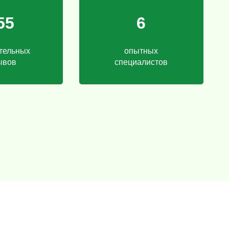
55
6
тельных
опытных
ывов
специалистов