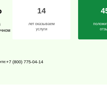
14
4
о
лет оказываем
положи
й
услуги
отз
очном
+7 (800) 775-04-14
ите: