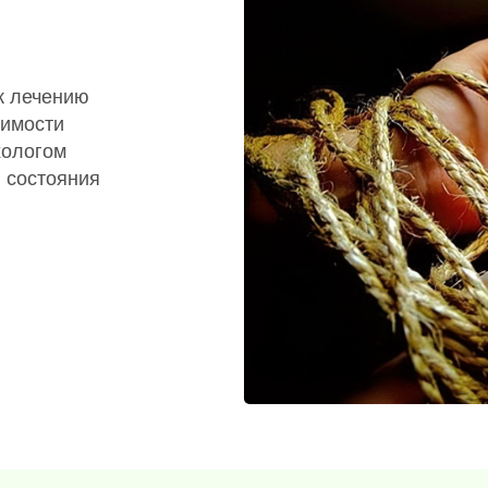
к лечению
симости
хологом
 состояния