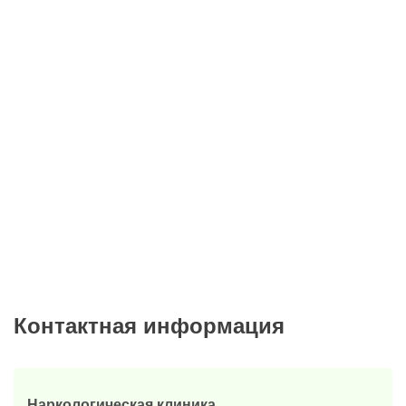
качеством лечения, которую предоставил данный
центр!
Читать подробнее
Все отзывы
Контактная информация
Наркологическая клиника