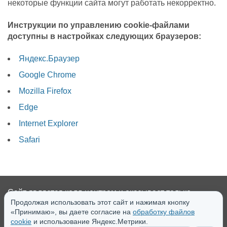
некоторые функции сайта могут работать некорректно.
Инструкции по управлению cookie-файлами
доступны в настройках следующих браузеров:
Яндекс.Браузер
Google Chrome
Mozilla Firefox
Edge
Internet Explorer
Safari
Сайт является колл-центром и оказывает только
Продолжая использовать этот сайт и нажимая кнопку
консультационные услуги. Медицинская деятельность
«Принимаю», вы даете согласие на
обработку файлов
ведется через местные партнерские клиники.
cookie
и использование Яндекс.Метрики.